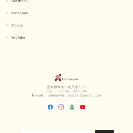
Facebook
Instagram
Ameba
YouTube
愛知県岡崎市連尺通2-15
TEL： （0564）24-1363
E-mail：
lahimawari.okazaki@gmail.com