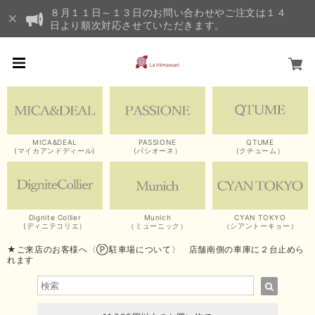
８月１１日～１３日のお問い合わせやご注文は１４
日より順次対応させていただきます。
MICA&DEAL
PASSIONE
QTUME
(マイカアンドディール)
(パシオーネ）
(クチューム）
Dignite Collier
Munich
CYAN TOKYO
(ディニテコリエ）
（ミューニック）
（シアントーキョー）
★ご来店のお客様へ〈Ⓟ駐車場について〉 店舗南側の車庫に２台止めら
れます