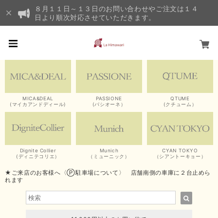
８月１１日～１３日のお問い合わせやご注文は１４
日より順次対応させていただきます。
MICA&DEAL
PASSIONE
QTUME
(マイカアンドディール)
(パシオーネ）
(クチューム）
Dignite Collier
Munich
CYAN TOKYO
(ディニテコリエ）
（ミューニック）
（シアントーキョー）
★ご来店のお客様へ〈Ⓟ駐車場について〉 店舗南側の車庫に２台止めら
れます