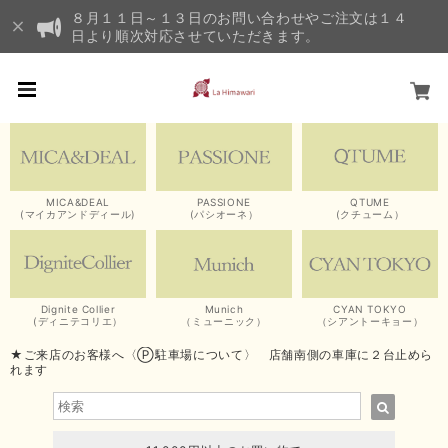
８月１１日～１３日のお問い合わせやご注文は１４
日より順次対応させていただきます。
MICA&DEAL
PASSIONE
QTUME
(マイカアンドディール)
(パシオーネ）
(クチューム）
Dignite Collier
Munich
CYAN TOKYO
(ディニテコリエ）
（ミューニック）
（シアントーキョー）
★ご来店のお客様へ〈Ⓟ駐車場について〉 店舗南側の車庫に２台止めら
れます