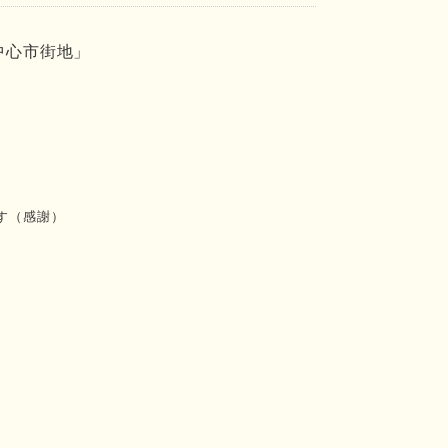
中心市街地」
す（感謝）
。