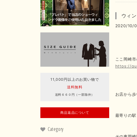
ウィン
2020/10/0
ここ岡崎市
https://qu
11,000円以上のお買い物で
送料無料
お店から歩
送料６６０円（一部除外）
商品返品について
最寄りの駅
Category
その東岡崎