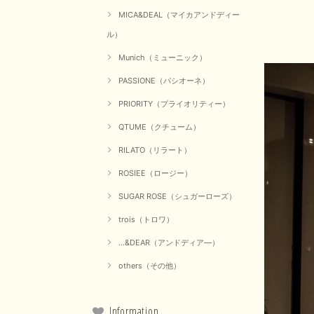
MICA&DEAL（マイカアンドディー
ル）
Munich（ミューニック）
PASSIONE（パシオーネ）
PRIORITY（プライオリティー）
QTUME（クチューム）
RILATO（リラート）
ROSIEE（ロージー）
SUGAR ROSE（シュガーローズ）
trois（トロワ）
...&DEAR（アンドディア―）
others（その他）
Information