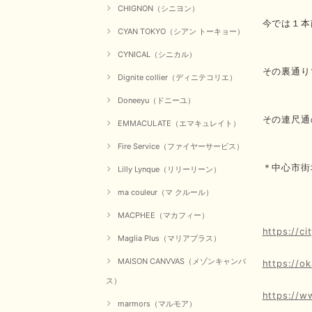
CHIGNON（シニヨン）
今では１本
CYAN TOKYO（シアン トーキョー）
CYNICAL（シニカル）
その裏通り
Dignite collier（ディニテコリエ）
Doneeyu（ドニーユ）
その連尺通
EMMACULATE（エマキュレイト）
Fire Service（ファイヤーサービス）
＊中心市街
Lilly Lynque（リリーリーン）
ma couleur（マ クルール）
MACPHEE（マカフィー）
https://ci
Maglia Plus（マリアプラス）
MAISON CANVVAS（メゾンキャンバ
https://o
ス）
https://ww
marmors（マルモア）