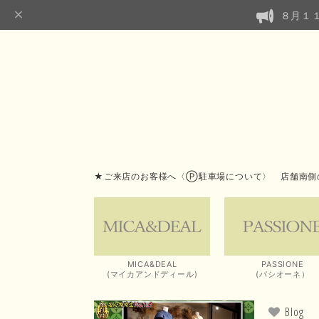
８月１
★ご来店のお客様へ〈Ⓟ駐車場について〉 店舗南側
MICA&DEAL
PASSIONE
(マイカアンドディール)
(パシオーネ）
Blog