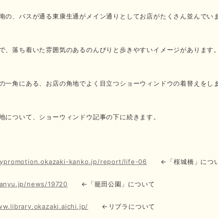
南の、バスが通る東康生通がメイン通りとしてお店がたくさん並んでい
で、落ち着いた雰囲気のあるのんびりと歩きやすいイメージがあります
の一角にある、お店の角地でよく目立つショーウィンドウの着替えをし
地について、ショーウィンドウ記事の下に続きます。
typromotion.okazaki-kanko.jp/report/life-06
←「桜城橋」につ
kanyu.jp/news/19720
←「籠田公園」について
w.library.okazaki.aichi.jp/
←リブラについて