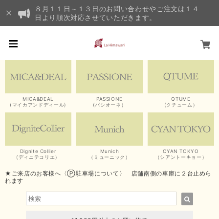
８月１１日～１３日のお問い合わせやご注文は１４
日より順次対応させていただきます。
MICA&DEAL
PASSIONE
QTUME
(マイカアンドディール)
(パシオーネ）
(クチューム）
Dignite Collier
Munich
CYAN TOKYO
(ディニテコリエ）
（ミューニック）
（シアントーキョー）
★ご来店のお客様へ〈Ⓟ駐車場について〉 店舗南側の車庫に２台止めら
れます