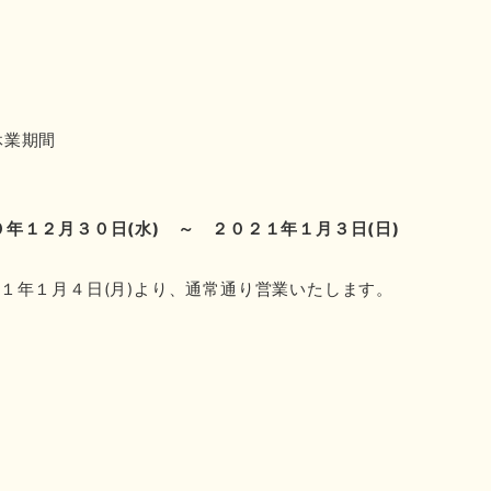
休業期間
０年１２月３０日
(
水
)
～ ２０２１年１月３日
(
日
)
２１
年１月４日
(
月
)
より
、通常通り営業いたします。