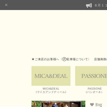
８月１
★ご来店のお客様へ〈Ⓟ駐車場について〉 店舗南側
MICA&DEAL
PASSIONE
(マイカアンドディール)
(パシオーネ）
Blog