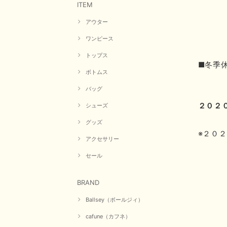
ITEM
アウター
ワンピース
トップス
■
冬季
ボトムス
バッグ
２０２
シューズ
グッズ
※２０
アクセサリー
セール
BRAND
Ballsey（ボールジィ）
cafune（カフネ）