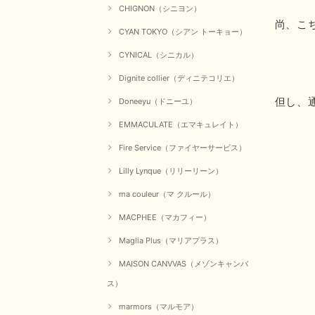
CHIGNON（シニヨン）
尚、こ
CYAN TOKYO（シアン トーキョー）
CYNICAL（シニカル）
Dignite collier（ディニテコリエ）
但し、
Doneeyu（ドニーユ）
EMMACULATE（エマキュレイト）
Fire Service（ファイヤーサービス）
Lilly Lynque（リリーリーン）
ma couleur（マ クルール）
MACPHEE（マカフィー）
Maglia Plus（マリアプラス）
MAISON CANVVAS（メゾンキャンバ
ス）
marmors（マルモア）