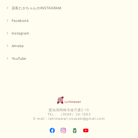
店長たかちゃんのINSTAGRAM
Facebook
Instagram
Ameba
YouTube
愛知県岡崎市連尺通2-15
TEL： （0564）24-1363
E-mail：
lahimawari.okazaki@gmail.com