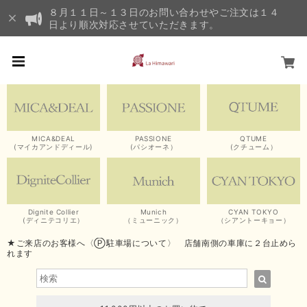
８月１１日～１３日のお問い合わせやご注文は１４
日より順次対応させていただきます。
MICA&DEAL
PASSIONE
QTUME
(マイカアンドディール)
(パシオーネ）
(クチューム）
Dignite Collier
Munich
CYAN TOKYO
(ディニテコリエ）
（ミューニック）
（シアントーキョー）
★ご来店のお客様へ〈Ⓟ駐車場について〉 店舗南側の車庫に２台止めら
れます