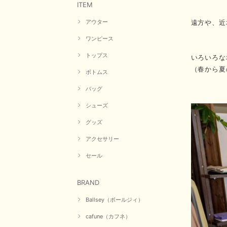
ITEM
遠方や、近
アウター
ワンピース
トップス
いろいろな
（春から夏
ボトムス
バッグ
シューズ
グッズ
アクセサリー
セール
BRAND
Ballsey（ボールジィ）
cafune（カフネ）