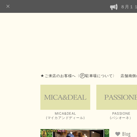
８月１
★ご来店のお客様へ〈Ⓟ駐車場について〉 店舗南側
MICA&DEAL
PASSIONE
(マイカアンドディール)
(パシオーネ）
Blog