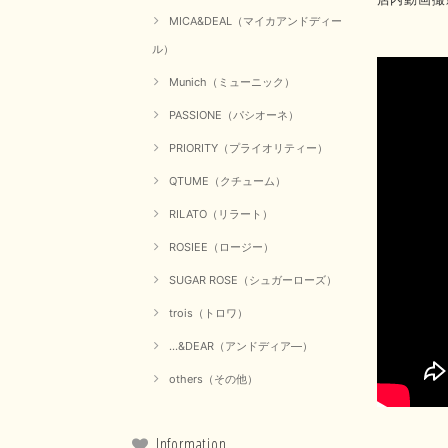
MICA&DEAL（マイカアンドディー
ル）
Munich（ミューニック）
PASSIONE（パシオーネ）
PRIORITY（プライオリティー）
QTUME（クチューム）
RILATO（リラート）
ROSIEE（ロージー）
SUGAR ROSE（シュガーローズ）
trois（トロワ）
...&DEAR（アンドディア―）
others（その他）
Information