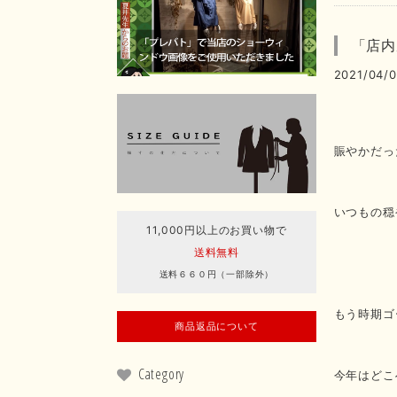
「店内
2021/04/0
賑やかだっ
いつもの穏
11,000円以上のお買い物で
送料無料
送料６６０円（一部除外）
もう時期ゴ
商品返品について
Category
今年はどこ