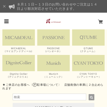
８月１１日～１３日のお問い合わせやご注文は１４
日より順次対応させていただきます。
MICA&DEAL
PASSIONE
QTUME
(マイカアンドディール)
(パシオーネ）
(クチューム）
Dignite Collier
Munich
CYAN TOKYO
(ディニテコリエ）
（ミューニック）
（シアントーキョー）
★ご来店のお客様へ〈Ⓟ駐車場について〉 店舗南側の車庫に２台止めら
れます