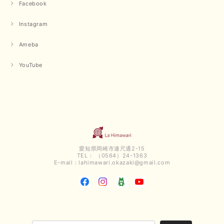
Facebook
Instagram
Ameba
YouTube
愛知県岡崎市連尺通2-15
TEL： （0564）24-1363
E-mail：
lahimawari.okazaki@gmail.com