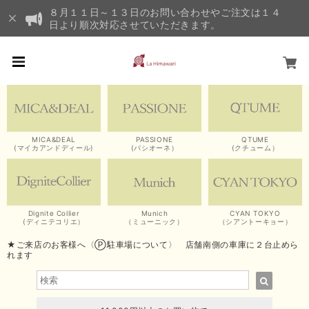
８月１１日～１３日のお問い合わせやご注文は１４
日より順次対応させていただきます。
MICA&DEAL
PASSIONE
QTUME
(マイカアンドディール)
(パシオーネ）
(クチューム）
Dignite Collier
Munich
CYAN TOKYO
(ディニテコリエ）
（ミューニック）
（シアントーキョー）
★ご来店のお客様へ〈Ⓟ駐車場について〉 店舗南側の車庫に２台止めら
れます