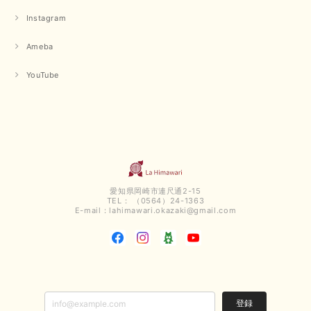
Instagram
Ameba
YouTube
愛知県岡崎市連尺通2-15
TEL： （0564）24-1363
E-mail：
lahimawari.okazaki@gmail.com
登録