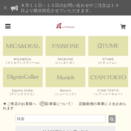
８月１１日～１３日のお問い合わせやご注文は１４
日より順次対応させていただきます。
MICA&DEAL
PASSIONE
QTUME
(マイカアンドディール)
(パシオーネ）
(クチューム）
Dignite Collier
Munich
CYAN TOKYO
(ディニテコリエ）
（ミューニック）
（シアントーキョー）
★ご来店のお客様へ〈Ⓟ駐車場について〉 店舗南側の車庫に２台止めら
れます