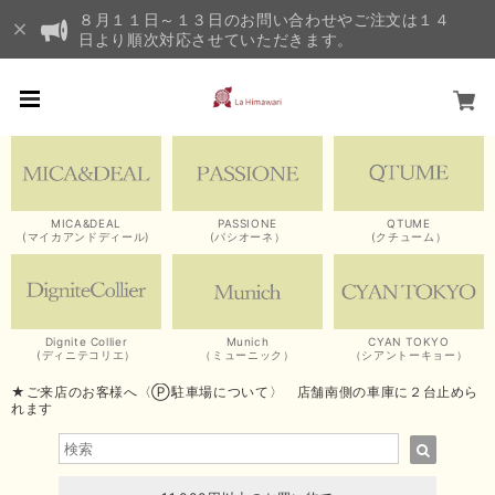
８月１１日～１３日のお問い合わせやご注文は１４
日より順次対応させていただきます。
MICA&DEAL
PASSIONE
QTUME
(マイカアンドディール)
(パシオーネ）
(クチューム）
Dignite Collier
Munich
CYAN TOKYO
(ディニテコリエ）
（ミューニック）
（シアントーキョー）
★ご来店のお客様へ〈Ⓟ駐車場について〉 店舗南側の車庫に２台止めら
れます