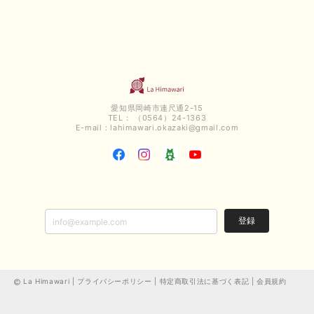
愛知県岡崎市連尺通2-15
TEL： （0564）24-1363
E-mail：
lahimawari.okazaki@gmail.com
登録
La Himawari |
プライバシーポリシー
|
特定商取引法に基づく表記
|
会員規約