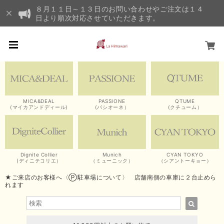
８月１１日～１３日のお問い合わせやご注文は１４
日より順次対応させていただきます。
MICA&DEAL
PASSIONE
QTUME
(マイカアンドディール)
(パシオーネ）
(クチューム）
Dignite Collier
Munich
CYAN TOKYO
(ディニテコリエ）
（ミューニック）
（シアントーキョー）
★ご来店のお客様へ〈Ⓟ駐車場について〉 店舗南側の車庫に２台止めら
れます