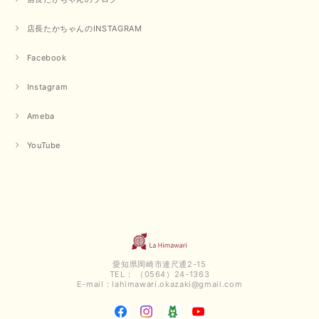
店長たかちゃんのINSTAGRAM
Facebook
Instagram
Ameba
YouTube
愛知県岡崎市連尺通2-15
TEL： （0564）24-1363
E-mail：
lahimawari.okazaki@gmail.com