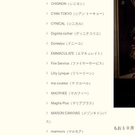
CHIGNON（シニヨン）
CYAN TOKYO（シアン トーキョー）
CYNICAL（シニカル）
Dignite collier（ディニテコリエ）
Doneeyu（ドニーユ）
EMMACULATE（エマキュレイト）
Fire Service（ファイヤーサービス）
Lilly Lynque（リリーリーン）
ma couleur（マ クルール）
MACPHEE（マカフィー）
Maglia Plus（マリアプラス）
MAISON CANVVAS（メゾンキャンバ
ス）
もお１０月
marmors（マルモア）