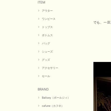
ITEM
アウター
ワンピース
でも、一旦
トップス
ボトムス
バッグ
シューズ
グッズ
アクセサリー
セール
BRAND
Ballsey（ボールジィ）
cafune（カフネ）