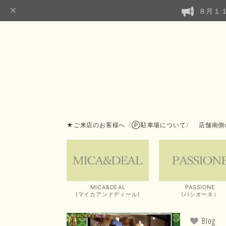
８月１
★ご来店のお客様へ〈Ⓟ駐車場について〉 店舗南側
MICA&DEAL
PASSIONE
(マイカアンドディール)
(パシオーネ）
Blog