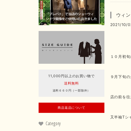
ウィン
2021/10/0
１０月初旬
11,000円以上のお買い物で
９月下旬の
送料無料
送料６６０円（一部除外）
店の前を往
商品返品について
又半袖Tシ
Category