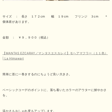
サイズ ： 長さ １７２cm 幅 １９cm フリンジ ３cm ＊
個体差があります。
金額 ： ￥９，９００（税込）
【MANTAS EZCARAY／マンタスエスカレイ】モヘアマフラー（１１色）
| La Himawari
簡単に首に一巻きするのにちょうど良い大きさ。
ベーシックコーデのポイントに、落ち着いたカラーのアウターに鮮やかさ
を。
温かさもおしゃれ度もアップします。