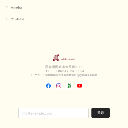
Ameba
YouTube
愛知県岡崎市連尺通2-15
TEL： （0564）24-1363
E-mail：
lahimawari.okazaki@gmail.com
登録