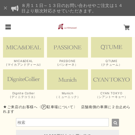
８月１１日～１３日のお問い合わせやご注文は１４
日より順次対応させていただきます。
MICA&DEAL
PASSIONE
QTUME
(マイカアンドディール)
(パシオーネ）
(クチューム）
Dignite Collier
Munich
CYAN TOKYO
(ディニテコリエ）
（ミューニック）
（シアントーキョー）
★ご来店のお客様へ〈Ⓟ駐車場について〉 店舗南側の車庫に２台止めら
れます