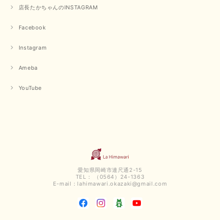
店長たかちゃんのINSTAGRAM
Facebook
Instagram
Ameba
YouTube
愛知県岡崎市連尺通2-15
TEL： （0564）24-1363
E-mail：
lahimawari.okazaki@gmail.com