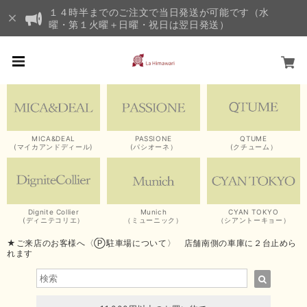
１４時半までのご注文で当日発送が可能です（水
曜・第１火曜＋日曜・祝日は翌日発送）
MICA&DEAL
PASSIONE
QTUME
(マイカアンドディール)
(パシオーネ）
(クチューム）
Dignite Collier
Munich
CYAN TOKYO
(ディニテコリエ）
（ミューニック）
（シアントーキョー）
★ご来店のお客様へ〈Ⓟ駐車場について〉 店舗南側の車庫に２台止めら
れます