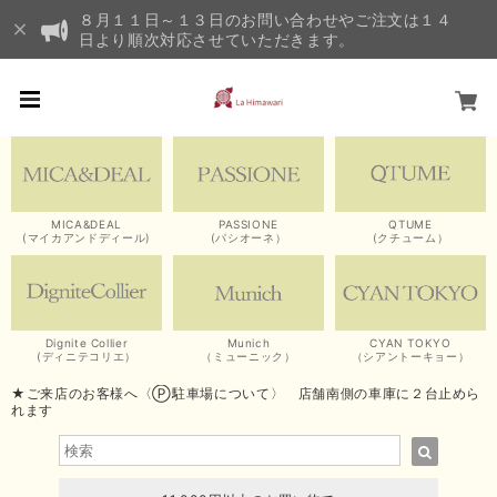
８月１１日～１３日のお問い合わせやご注文は１４
日より順次対応させていただきます。
MICA&DEAL
PASSIONE
QTUME
(マイカアンドディール)
(パシオーネ）
(クチューム）
Dignite Collier
Munich
CYAN TOKYO
(ディニテコリエ）
（ミューニック）
（シアントーキョー）
★ご来店のお客様へ〈Ⓟ駐車場について〉 店舗南側の車庫に２台止めら
れます