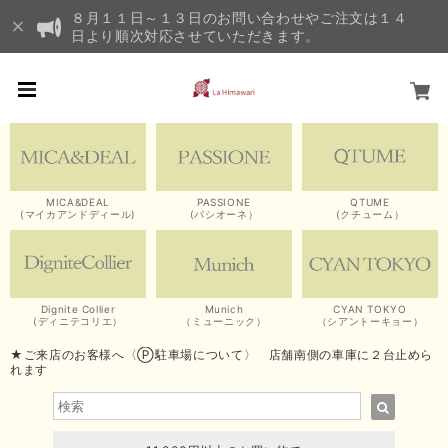
８月１１日～１３日のお問い合わせやご注文は１４
日より順次対応させていただきます。
MICA&DEAL
PASSIONE
QTUME
(マイカアンドディール)
(パシオーネ）
(クチューム）
Dignite Collier
Munich
CYAN TOKYO
(ディニテコリエ）
（ミューニック）
（シアントーキョー）
★ご来店のお客様へ〈Ⓟ駐車場について〉 店舗南側の車庫に２台止めら
れます