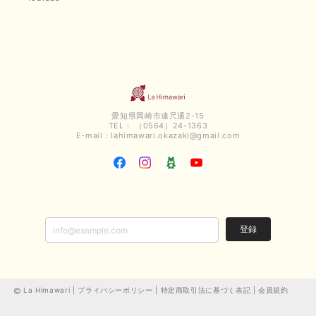
愛知県岡崎市連尺通2-15
TEL： （0564）24-1363
E-mail：
lahimawari.okazaki@gmail.com
登録
La Himawari |
プライバシーポリシー
|
特定商取引法に基づく表記
|
会員規約