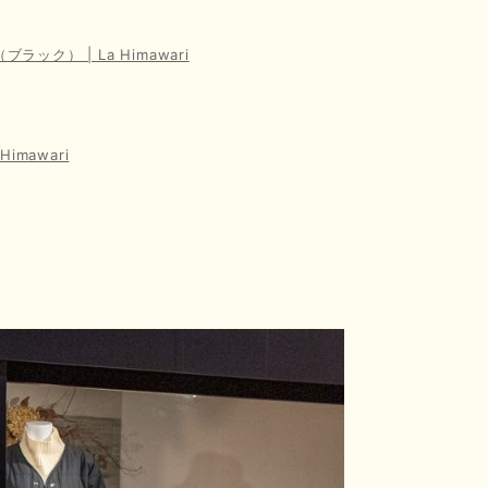
） | La Himawari
mawari