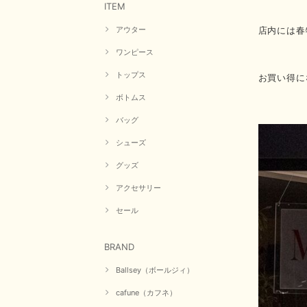
ITEM
店内には春
アウター
ワンピース
トップス
お買い得に
ボトムス
バッグ
シューズ
グッズ
アクセサリー
セール
BRAND
Ballsey（ボールジィ）
cafune（カフネ）