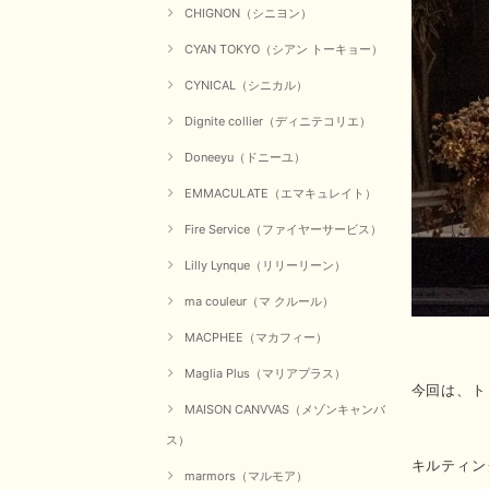
CHIGNON（シニヨン）
CYAN TOKYO（シアン トーキョー）
CYNICAL（シニカル）
Dignite collier（ディニテコリエ）
Doneeyu（ドニーユ）
EMMACULATE（エマキュレイト）
Fire Service（ファイヤーサービス）
Lilly Lynque（リリーリーン）
ma couleur（マ クルール）
MACPHEE（マカフィー）
Maglia Plus（マリアプラス）
今回は、ト
MAISON CANVVAS（メゾンキャンバ
ス）
キルティン
marmors（マルモア）