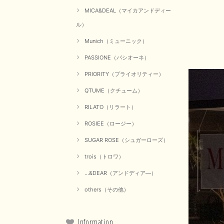
MICA&DEAL（マイカアンドディー
ル）
Munich（ミューニック）
PASSIONE（パシオーネ）
PRIORITY（プライオリティー）
QTUME（クチューム）
RILATO（リラート）
ROSIEE（ロージー）
SUGAR ROSE（シュガーローズ）
trois（トロワ）
...&DEAR（アンドディア―）
others（その他）
Information