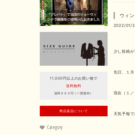
ウィン
2022/01/2
少し投稿が
先日、１月
11,000円以上のお買い物で
送料無料
現在（１／
送料６６０円（一部除外）
商品返品について
天気予報で
Category