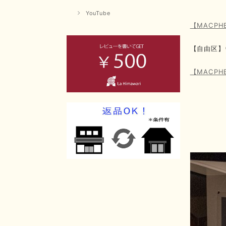
YouTube
【MACPH
【自由区
【MACPH