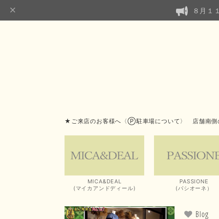
８月１
★ご来店のお客様へ〈Ⓟ駐車場について〉 店舗南側
MICA&DEAL
PASSIONE
(マイカアンドディール)
(パシオーネ）
Blog