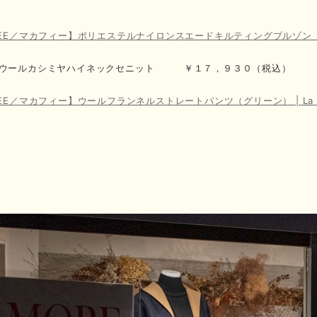
EE／マカフィー】ポリエステルナイロンスエードキルティングブルゾン（ブラック
】ウールカシミヤハイネックセニット ￥１７，９３０（税込）
EE／マカフィー】ウールフランネルストレートパンツ（グリーン） | La Hi