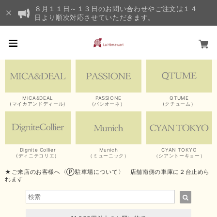
８月１１日～１３日のお問い合わせやご注文は１４
日より順次対応させていただきます。
MICA&DEAL
PASSIONE
QTUME
(マイカアンドディール)
(パシオーネ）
(クチューム）
Dignite Collier
Munich
CYAN TOKYO
(ディニテコリエ）
（ミューニック）
（シアントーキョー）
★ご来店のお客様へ〈Ⓟ駐車場について〉 店舗南側の車庫に２台止めら
れます