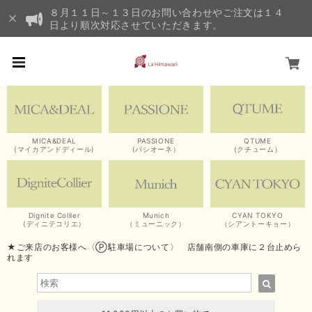
８月１１日～１３日のお問い合わせやご注文は１４
日より順次対応させていただきます。
MICA&DEAL
PASSIONE
QTUME
(マイカアンドディール)
(パシオーネ）
(クチューム）
Dignite Collier
Munich
CYAN TOKYO
(ディニテコリエ）
（ミューニック）
（シアントーキョー）
★ご来店のお客様へ〈Ⓟ駐車場について〉 店舗南側の車庫に２台止めら
れます