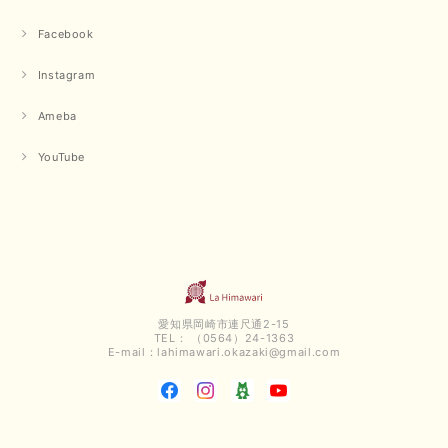
Facebook
Instagram
Ameba
YouTube
愛知県岡崎市連尺通2-15
TEL： （0564）24-1363
E-mail：
lahimawari.okazaki@gmail.com