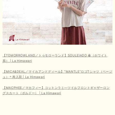
【TOMORROWLAND／トゥモローランド】SOULEIADO 傘（ホワイト
系） | La Himawari
【MICA&DEAL／マイカアンドディール】”MANTLE”ロゴTシャツ（ベージ
ュ）＊再入荷 | La Himawari
【MACPHEE／マカフィー】コットンラミ―ツイルフロントギャザーロン
グスカート（ボルドー） | La Himawari