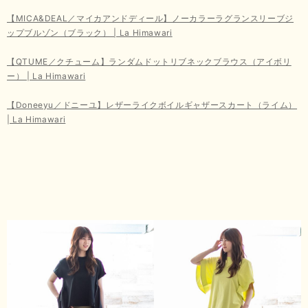
【MICA&DEAL／マイカアンドディール】ノーカラーラグランスリーブジ
ップブルゾン（ブラック） | La Himawari
【QTUME／クチューム】ランダムドットリブネックブラウス（アイボリ
ー） | La Himawari
【Doneeyu／ドニーユ】レザーライクボイルギャザースカート（ライム）
| La Himawari