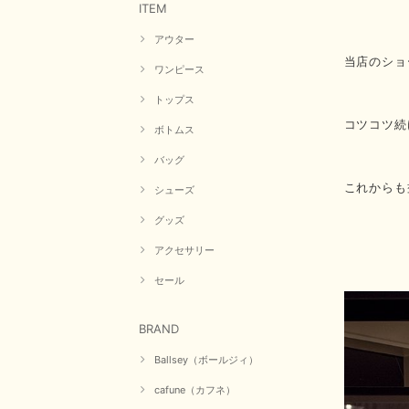
ITEM
アウター
当店のショ
ワンピース
トップス
コツコツ続
ボトムス
バッグ
これからも
シューズ
グッズ
アクセサリー
セール
BRAND
Ballsey（ボールジィ）
cafune（カフネ）