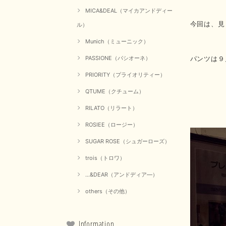
MICA&DEAL（マイカアンドディー
今回は、見
ル）
Munich（ミューニック）
パンツは９
PASSIONE（パシオーネ）
PRIORITY（プライオリティー）
QTUME（クチューム）
RILATO（リラート）
ROSIEE（ロージー）
SUGAR ROSE（シュガーローズ）
trois（トロワ）
...&DEAR（アンドディア―）
others（その他）
Information