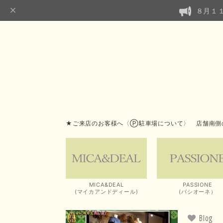
８月１
★ご来店のお客様へ〈Ⓟ駐車場について〉 店舗南側
MICA&DEAL
PASSIONE
(マイカアンドディール)
(パシオーネ）
Blog