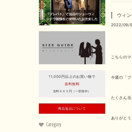
ウィン
2022/09/0
こちらのマ
11,000円以上のお買い物で
今週の「プ
送料無料
送料６６０円（一部除外）
たくさん当
商品返品について
ありがとう
Category