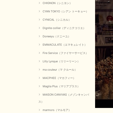
CHIGNON（シニヨン）
CYAN TOKYO（シアン トーキョー）
CYNICAL（シニカル）
Dignite collier（ディニテコリエ）
Doneeyu（ドニーユ）
EMMACULATE（エマキュレイト）
Fire Service（ファイヤーサービス）
Lilly Lynque（リリーリーン）
ma couleur（マ クルール）
MACPHEE（マカフィー）
Maglia Plus（マリアプラス）
MAISON CANVVAS（メゾンキャンバ
ス）
marmors（マルモア）