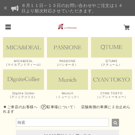
８月１１日～１３日のお問い合わせやご注文は１４
日より順次対応させていただきます。
MICA&DEAL
PASSIONE
QTUME
(マイカアンドディール)
(パシオーネ）
(クチューム）
Dignite Collier
Munich
CYAN TOKYO
(ディニテコリエ）
（ミューニック）
（シアントーキョー）
★ご来店のお客様へ〈Ⓟ駐車場について〉 店舗南側の車庫に２台止めら
れます