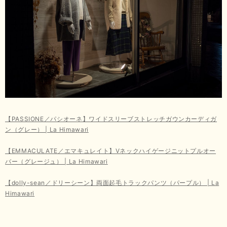
【PASSIONE／パシオーネ】ワイドスリーブストレッチガウンカーディガ
ン（グレー） | La Himawari
【EMMACULATE／エマキュレイト】Vネックハイゲージニットプルオー
バー（グレージュ） | La Himawari
【dolly-sean／ドリーシーン】両面起毛トラックパンツ（パープル） | La
Himawari