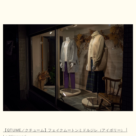
【QTUME／クチューム】フェイクムートンミドルジレ（アイボリー） |