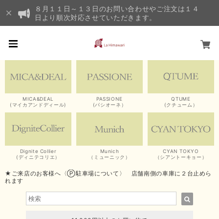
８月１１日～１３日のお問い合わせやご注文は１４
日より順次対応させていただきます。
MICA&DEAL
PASSIONE
QTUME
(マイカアンドディール)
(パシオーネ）
(クチューム）
Dignite Collier
Munich
CYAN TOKYO
(ディニテコリエ）
（ミューニック）
（シアントーキョー）
★ご来店のお客様へ〈Ⓟ駐車場について〉 店舗南側の車庫に２台止めら
れます