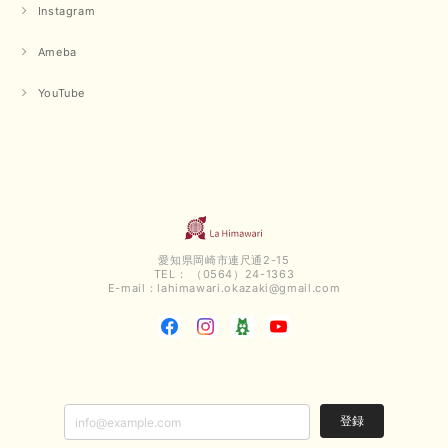
Instagram
Ameba
YouTube
愛知県岡崎市連尺通2-15
TEL： （0564）24-1363
E-mail：
lahimawari.okazaki@gmail.com
登録