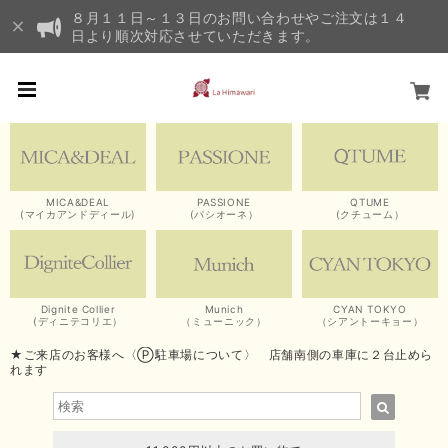
８月１１日～１３日のお問い合わせやご注文は１４
日より順次対応させていただきます。
MICA&DEAL
PASSIONE
QTUME
(マイカアンドディール)
(パシオーネ）
(クチューム）
Dignite Collier
Munich
CYAN TOKYO
(ディニテコリエ）
（ミューニック）
（シアントーキョー）
★ご来店のお客様へ〈Ⓟ駐車場について〉 店舗南側の車庫に２台止めら
れます