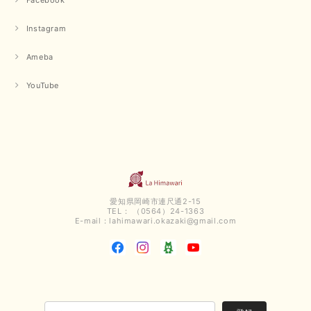
Instagram
Ameba
YouTube
愛知県岡崎市連尺通2-15
TEL： （0564）24-1363
E-mail：
lahimawari.okazaki@gmail.com