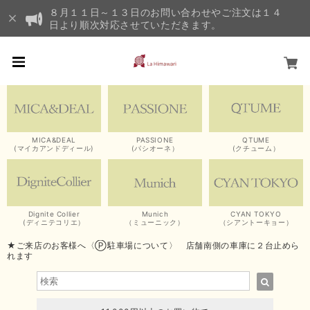
８月１１日～１３日のお問い合わせやご注文は１４
日より順次対応させていただきます。
MICA&DEAL
PASSIONE
QTUME
(マイカアンドディール)
(パシオーネ）
(クチューム）
Dignite Collier
Munich
CYAN TOKYO
(ディニテコリエ）
（ミューニック）
（シアントーキョー）
★ご来店のお客様へ〈Ⓟ駐車場について〉 店舗南側の車庫に２台止めら
れます