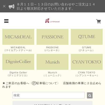
８月１１日～１３日のお問い合わせやご注文は１４
日より順次対応させていただきます。
MICA&DEAL
PASSIONE
QTUME
(マイカアンドディール)
(パシオーネ）
(クチューム）
Dignite Collier
Munich
CYAN TOKYO
(ディニテコリエ）
（ミューニック）
（シアントーキョー）
★ご来店のお客様へ〈Ⓟ駐車場について〉 店舗南側の車庫に２台止めら
れます