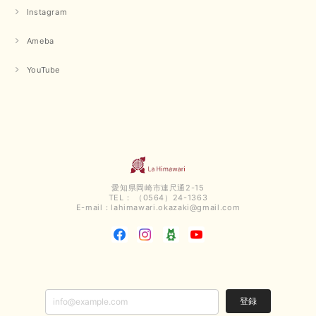
Instagram
Ameba
YouTube
愛知県岡崎市連尺通2-15
TEL： （0564）24-1363
E-mail：
lahimawari.okazaki@gmail.com
登録