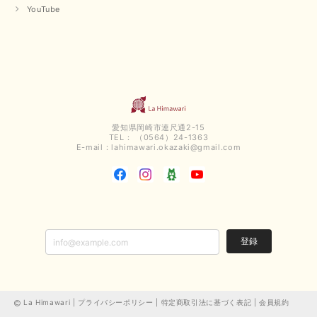
YouTube
愛知県岡崎市連尺通2-15
TEL： （0564）24-1363
E-mail：
lahimawari.okazaki@gmail.com
登録
La Himawari |
プライバシーポリシー
|
特定商取引法に基づく表記
|
会員規約