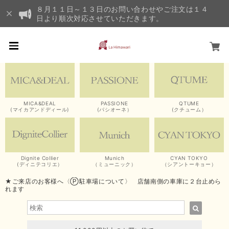
８月１１日～１３日のお問い合わせやご注文は１４
日より順次対応させていただきます。
MICA&DEAL
PASSIONE
QTUME
(マイカアンドディール)
(パシオーネ）
(クチューム）
Dignite Collier
Munich
CYAN TOKYO
(ディニテコリエ）
（ミューニック）
（シアントーキョー）
★ご来店のお客様へ〈Ⓟ駐車場について〉 店舗南側の車庫に２台止めら
れます