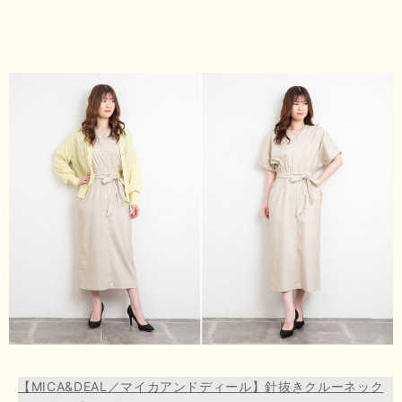
【MICA&DEAL／マイカアンドディール】針抜きクルーネック