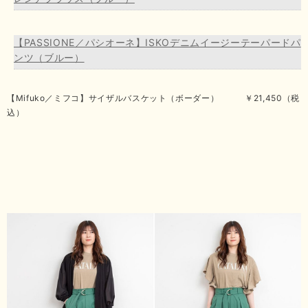
【PASSIONE／パシオーネ】ISKOデニムイージーテーパードパ
ンツ（ブルー）
【Mifuko／ミフコ】サイザルバスケット（ボーダー） ￥21,450（税
込）