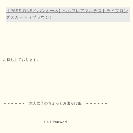
【PASSIONE／パシオーネ】ヘムフレアマルチストライプロン
グスカート（ブラウン）
お待ちしております。
－－－－－－ 大人女子のちょっとお出かけ服 －－－－－－
La Himawari