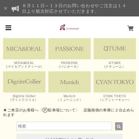
８月１１日～１３日のお問い合わせやご注文は１４
日より順次対応させていただきます。
MICA&DEAL
PASSIONE
QTUME
(マイカアンドディール)
(パシオーネ）
(クチューム）
Dignite Collier
Munich
CYAN TOKYO
(ディニテコリエ）
（ミューニック）
（シアントーキョー）
★ご来店のお客様へ〈Ⓟ駐車場について〉 店舗南側の車庫に２台止めら
れます