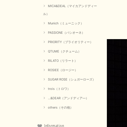
MICA&DEAL（マイカアンドディー
ル）
Munich（ミューニック）
PASSIONE（パシオーネ）
PRIORITY（プライオリティー）
QTUME（クチューム）
RILATO（リラート）
ROSIEE（ロージー）
SUGAR ROSE（シュガーローズ）
trois（トロワ）
...&DEAR（アンドディア―）
others（その他）
Information