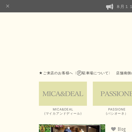
８月１
★ご来店のお客様へ〈Ⓟ駐車場について〉 店舗南側
MICA&DEAL
PASSIONE
(マイカアンドディール)
(パシオーネ）
Blog