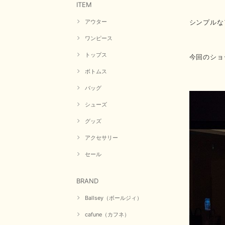
ITEM
シンプルな
アウター
ワンピース
トップス
今回のショ
ボトムス
バッグ
シューズ
グッズ
アクセサリー
セール
BRAND
Ballsey（ボールジィ）
cafune（カフネ）