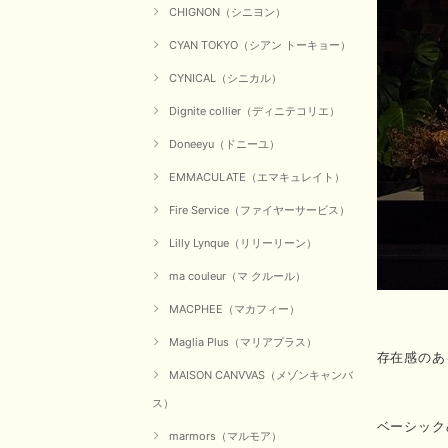
CHIGNON（シニヨン）
CYAN TOKYO（シアン トーキョー）
CYNICAL（シニカル）
Dignite collier（ディニテコリエ）
Doneeyu（ドニーユ）
EMMACULATE（エマキュレイト）
Fire Service（ファイヤーサービス）
Lilly Lynque（リリーリーン）
ma couleur（マ クルール）
MACPHEE（マカフィー）
Maglia Plus（マリアプラス）
存在感のあ
MAISON CANVVAS（メゾンキャンバ
ス）
ベーシック
marmors（マルモア）