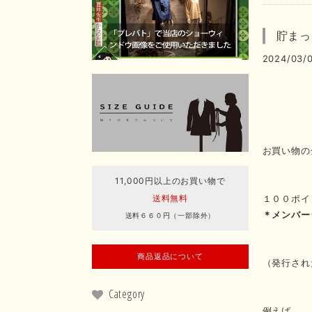
貯まっ
2024/03/0
お買い物の
11,000円以上のお買い物で
１００ポイ
送料無料
＊メンバー
送料６６０円（一部除外）
商品返品について
（発行され
Category
例えば