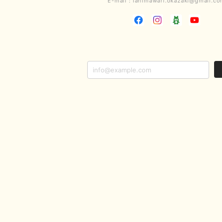
E-mail：
lahimawari.okazaki@gmail.c