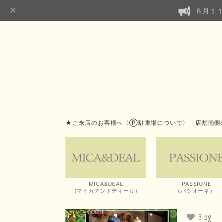
８月１
★ご来店のお客様へ〈Ⓟ駐車場について〉 店舗南側
MICA&DEAL
PASSIONE
(マイカアンドディール)
(パシオーネ）
Blog