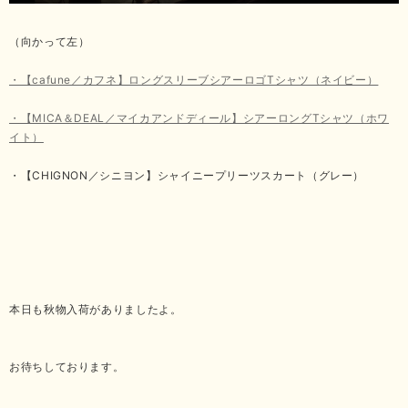
（向かって左）
・【cafune／カフネ】ロングスリーブシアーロゴTシャツ（ネイビー）
・【MICA＆DEAL／マイカアンドディール】シアーロングTシャツ（ホワ
イト）
・【CHIGNON／シニヨン】シャイニープリーツスカート（グレー）
本日も秋物入荷がありましたよ。
お待ちしております。