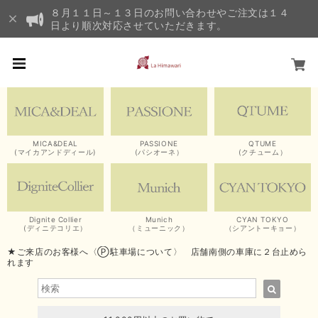
８月１１日～１３日のお問い合わせやご注文は１４
日より順次対応させていただきます。
MICA&DEAL
PASSIONE
QTUME
(マイカアンドディール)
(パシオーネ）
(クチューム）
Dignite Collier
Munich
CYAN TOKYO
(ディニテコリエ）
（ミューニック）
（シアントーキョー）
★ご来店のお客様へ〈Ⓟ駐車場について〉 店舗南側の車庫に２台止めら
れます