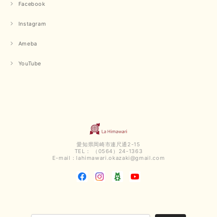
Facebook
Instagram
Ameba
YouTube
愛知県岡崎市連尺通2-15
TEL： （0564）24-1363
E-mail：
lahimawari.okazaki@gmail.com