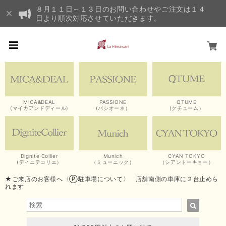
８月１１日～１３日のお問い合わせやご注文は１４
日より順次対応させていただきます。
MICA&DEAL
PASSIONE
QTUME
(マイカアンドディール)
(パシオーネ）
(クチューム）
Dignite Collier
Munich
CYAN TOKYO
(ディニテコリエ）
（ミューニック）
（シアントーキョー）
★ご来店のお客様へ〈Ⓟ駐車場について〉 店舗南側の車庫に２台止めら
れます