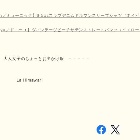
ich／ミューニック】6.5ozスラブデニムドルマンスリーブシャツ（ネイ
eeyu／ドニーユ】ヴィンテージピーチサテンストレートパンツ（イエロー
 大人女子のちょっとお出かけ服 －－－－－
Himawari