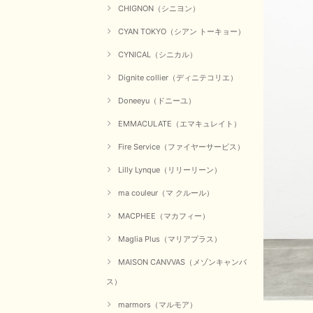
CHIGNON（シニヨン）
CYAN TOKYO（シアン トーキョー）
CYNICAL（シニカル）
Dignite collier（ディニテコリエ）
Doneeyu（ドニーユ）
EMMACULATE（エマキュレイト）
Fire Service（ファイヤーサービス）
Lilly Lynque（リリーリーン）
ma couleur（マ クルール）
MACPHEE（マカフィー）
Maglia Plus（マリアプラス）
MAISON CANVVAS（メゾンキャンバ
ス）
marmors（マルモア）