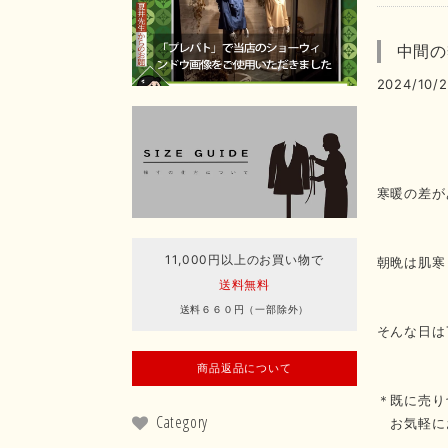
中間の
2024/10/2
寒暖の差が
11,000円以上のお買い物で
朝晩は肌寒
送料無料
送料６６０円（一部除外）
そんな日は
商品返品について
＊既に売り
Category
お気軽に