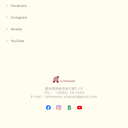
Facebook
Instagram
Ameba
YouTube
愛知県岡崎市連尺通2-15
TEL： （0564）24-1363
E-mail：
lahimawari.okazaki@gmail.com