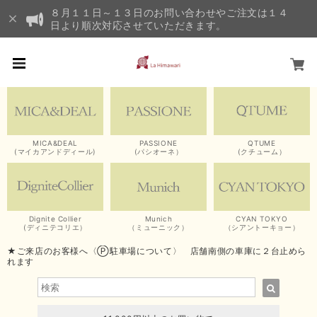
８月１１日～１３日のお問い合わせやご注文は１４
日より順次対応させていただきます。
MICA&DEAL
PASSIONE
QTUME
(マイカアンドディール)
(パシオーネ）
(クチューム）
Dignite Collier
Munich
CYAN TOKYO
(ディニテコリエ）
（ミューニック）
（シアントーキョー）
★ご来店のお客様へ〈Ⓟ駐車場について〉 店舗南側の車庫に２台止めら
れます