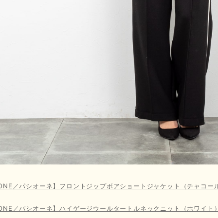
SIONE／パシオーネ】フロントジップボアショートジャケット（チャコー
SIONE／パシオーネ】ハイゲージウールタートルネックニット（ホワイト