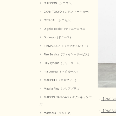
CHIGNON（シニヨン）
CYAN TOKYO（シアン トーキョー）
CYNICAL（シニカル）
Dignite collier（ディニテコリエ）
Doneeyu（ドニーユ）
EMMACULATE（エマキュレイト）
Fire Service（ファイヤーサービス）
Lilly Lynque（リリーリーン）
ma couleur（マ クルール）
MACPHEE（マカフィー）
Maglia Plus（マリアプラス）
MAISON CANVVAS（メゾンキャンバ
・
【PAS
ス）
・
【PAS
marmors（マルモア）