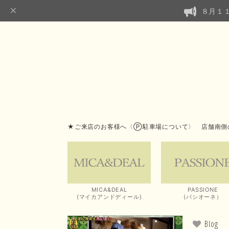
８月１
★ご来店のお客様へ〈Ⓟ駐車場について〉 店舗南側
MICA&DEAL
PASSIONE
(マイカアンドディール)
(パシオーネ）
Blog