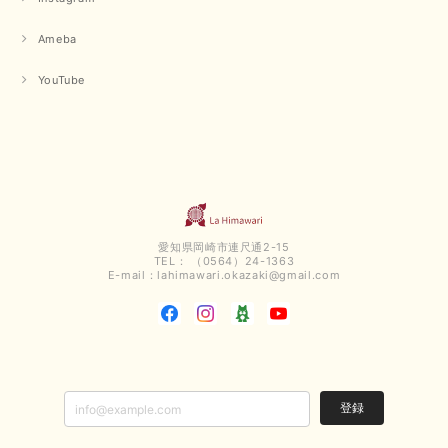
Ameba
YouTube
愛知県岡崎市連尺通2-15
TEL： （0564）24-1363
E-mail：
lahimawari.okazaki@gmail.com
登録