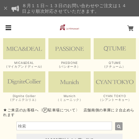
８月１１日～１３日のお問い合わせやご注文は１４
日より順次対応させていただきます。
MICA&DEAL
PASSIONE
QTUME
(マイカアンドディール)
(パシオーネ）
(クチューム）
Dignite Collier
Munich
CYAN TOKYO
(ディニテコリエ）
（ミューニック）
（シアントーキョー）
★ご来店のお客様へ〈Ⓟ駐車場について〉 店舗南側の車庫に２台止めら
れます