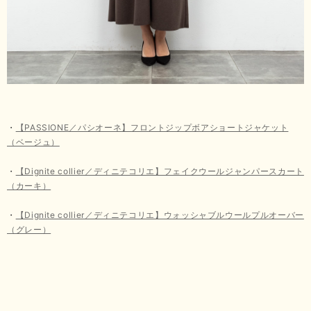
・
【PASSIONE／パシオーネ】フロントジップボアショートジャケット
（ベージュ）
・
【Dignite collier／ディニテコリエ】フェイクウールジャンパースカート
（カーキ）
・
【Dignite collier／ディニテコリエ】ウォッシャブルウールプルオーバー
（グレー）