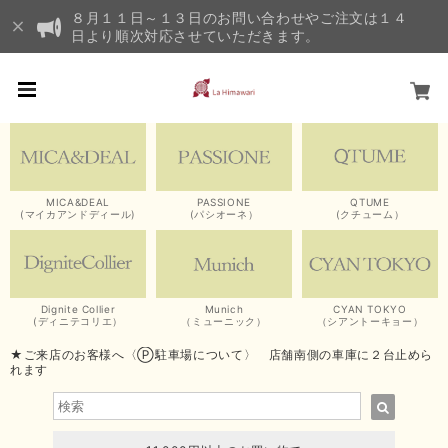
８月１１日～１３日のお問い合わせやご注文は１４
日より順次対応させていただきます。
MICA&DEAL
PASSIONE
QTUME
(マイカアンドディール)
(パシオーネ）
(クチューム）
Dignite Collier
Munich
CYAN TOKYO
(ディニテコリエ）
（ミューニック）
（シアントーキョー）
★ご来店のお客様へ〈Ⓟ駐車場について〉 店舗南側の車庫に２台止めら
れます