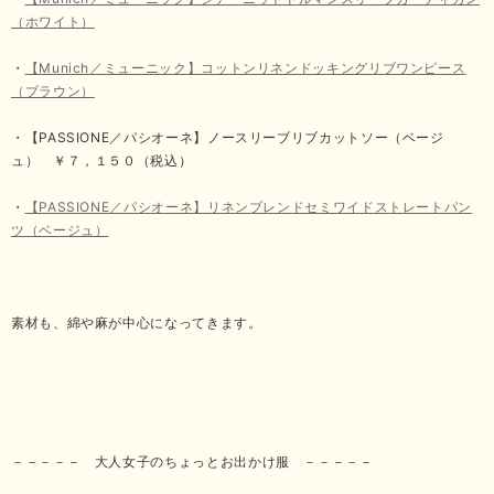
（ホワイト）
・
【Munich／ミューニック】コットンリネンドッキングリブワンピース
（ブラウン）
・【PASSIONE／パシオーネ】ノースリーブリブカットソー（ベージ
ュ） ￥７，１５０（税込）
・
【PASSIONE／パシオーネ】リネンブレンドセミワイドストレートパン
ツ（ベージュ）
素材も、綿や麻が中心になってきます。
－－－－－ 大人女子のちょっとお出かけ服 －－－－－