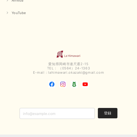
Ameba
YouTube
愛知県岡崎市連尺通2-15
TEL： （0564）24-1363
E-mail：
lahimawari.okazaki@gmail.com
登録