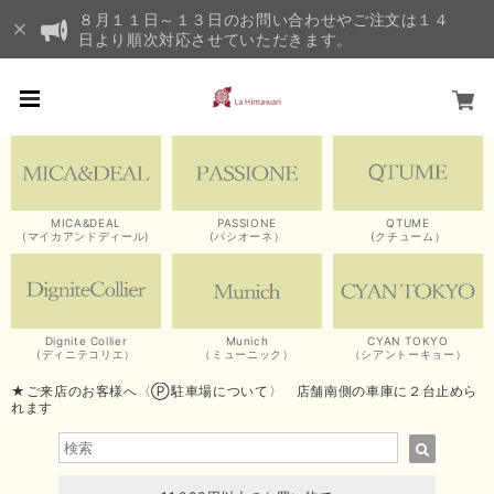
８月１１日～１３日のお問い合わせやご注文は１４
日より順次対応させていただきます。
MICA&DEAL
PASSIONE
QTUME
(マイカアンドディール)
(パシオーネ）
(クチューム）
Dignite Collier
Munich
CYAN TOKYO
(ディニテコリエ）
（ミューニック）
（シアントーキョー）
★ご来店のお客様へ〈Ⓟ駐車場について〉 店舗南側の車庫に２台止めら
れます