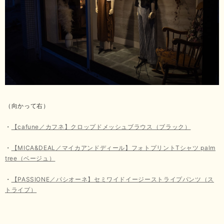
（向かって右）
・
【cafune／カフネ】クロップドメッシュブラウス（ブラック）
・
【MICA&DEAL／マイカアンドディール】フォトプリントTシャツ palm
tree（ベージュ）
・
【PASSIONE／パシオーネ】セミワイドイージーストライプパンツ（ス
トライプ）