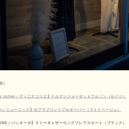
左）
ite collier／ディニテコリエ】ドルマンジョーゼットブルゾン（セイジ）
ich／ミューニック】ゼブラプリントプルオーバー（ライトベージュ）
SIONE／パシオーネ】ラミーギャザーロングフレアスカート（ブラック） ￥