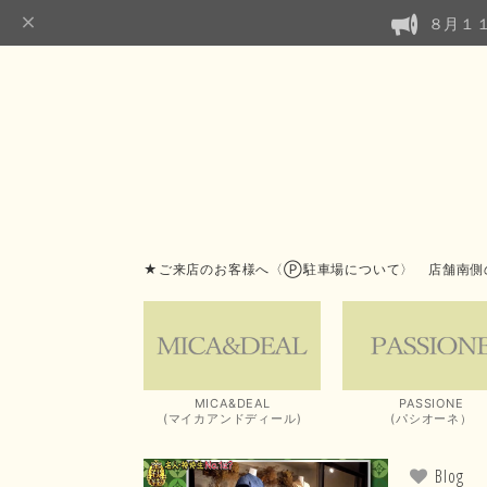
８月１
★ご来店のお客様へ〈Ⓟ駐車場について〉 店舗南側
MICA&DEAL
PASSIONE
(マイカアンドディール)
(パシオーネ）
Blog