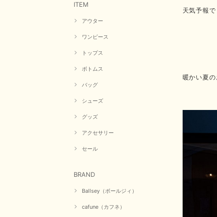
ITEM
天気予報で
アウター
ワンピース
トップス
ボトムス
暖かい夏の
バッグ
シューズ
グッズ
アクセサリー
セール
BRAND
Ballsey（ボールジィ）
cafune（カフネ）