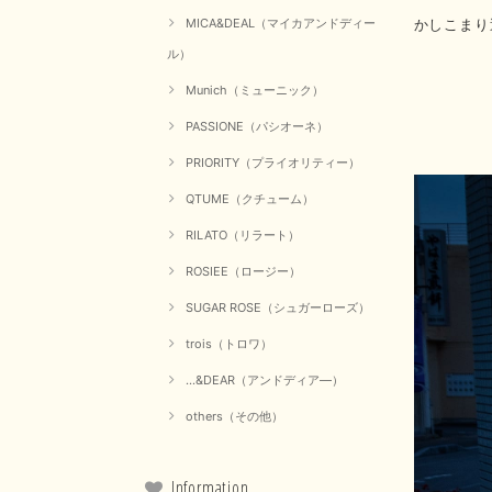
かしこまり
MICA&DEAL（マイカアンドディー
ル）
Munich（ミューニック）
PASSIONE（パシオーネ）
PRIORITY（プライオリティー）
QTUME（クチューム）
RILATO（リラート）
ROSIEE（ロージー）
SUGAR ROSE（シュガーローズ）
trois（トロワ）
...&DEAR（アンドディア―）
others（その他）
Information