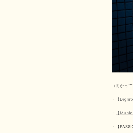
（向かって
・
【Dign
・
【Mun
・【PAS