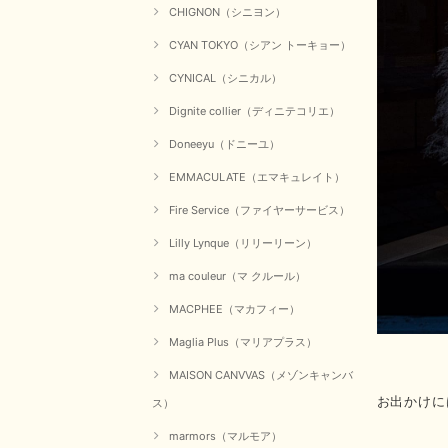
CHIGNON（シニヨン）
CYAN TOKYO（シアン トーキョー）
CYNICAL（シニカル）
Dignite collier（ディニテコリエ）
Doneeyu（ドニーユ）
EMMACULATE（エマキュレイト）
Fire Service（ファイヤーサービス）
Lilly Lynque（リリーリーン）
ma couleur（マ クルール）
MACPHEE（マカフィー）
Maglia Plus（マリアプラス）
MAISON CANVVAS（メゾンキャンバ
お出かけに
ス）
marmors（マルモア）