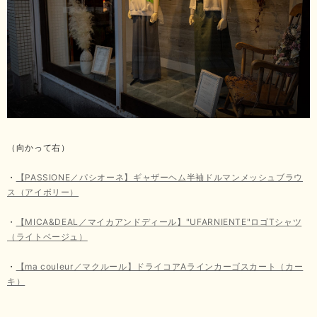
（向かって右）
・
【PASSIONE／パシオーネ】ギャザーヘム半袖ドルマンメッシュブラウ
ス（アイボリー）
・
【MICA&DEAL／マイカアンドディール】"UFARNIENTE"ロゴTシャツ
（ライトベージュ）
・
【ma couleur／マクルール】ドライコアAラインカーゴスカート（カー
キ）