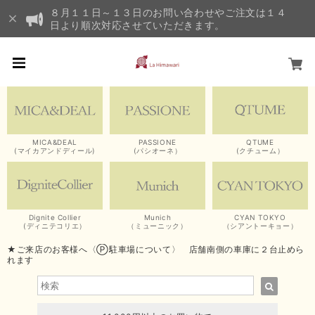
８月１１日～１３日のお問い合わせやご注文は１４
日より順次対応させていただきます。
MICA&DEAL
PASSIONE
QTUME
(マイカアンドディール)
(パシオーネ）
(クチューム）
Dignite Collier
Munich
CYAN TOKYO
(ディニテコリエ）
（ミューニック）
（シアントーキョー）
★ご来店のお客様へ〈Ⓟ駐車場について〉 店舗南側の車庫に２台止めら
れます