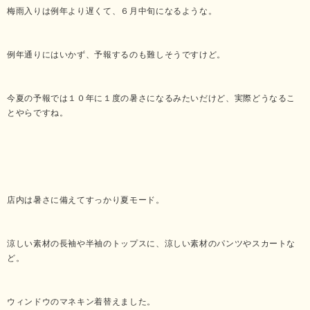
梅雨入りは例年より遅くて、６月中旬になるような。
例年通りにはいかず、予報するのも難しそうですけど。
今夏の予報では１０年に１度の暑さになるみたいだけど、実際どうなるこ
とやらですね。
店内は暑さに備えてすっかり夏モード。
涼しい素材の長袖や半袖のトップスに、涼しい素材のパンツやスカートな
ど。
ウィンドウのマネキン着替えました。