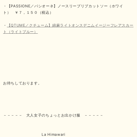
・【PASSIONE／パシオーネ】ノースリーブリブカットソー（ホワイ
ト） ￥７，１５０（税込）
・
【QTUME／クチューム】綿麻ライトオンスデニムイージーフレアスカー
ト（ライトブルー）
お待ちしております。
－－－－－ 大人女子のちょっとお出かけ服 －－－－－
La Himawari