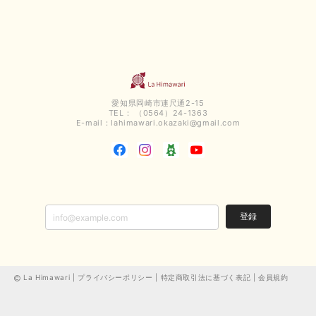
愛知県岡崎市連尺通2-15
TEL： （0564）24-1363
E-mail：
lahimawari.okazaki@gmail.com
登録
La Himawari |
プライバシーポリシー
|
特定商取引法に基づく表記
|
会員規約