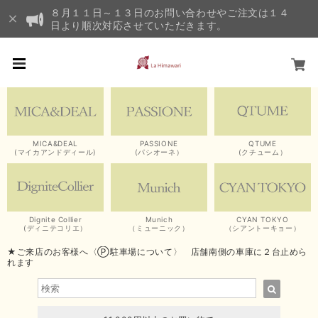
８月１１日～１３日のお問い合わせやご注文は１４
日より順次対応させていただきます。
MICA&DEAL
PASSIONE
QTUME
(マイカアンドディール)
(パシオーネ）
(クチューム）
Dignite Collier
Munich
CYAN TOKYO
(ディニテコリエ）
（ミューニック）
（シアントーキョー）
★ご来店のお客様へ〈Ⓟ駐車場について〉 店舗南側の車庫に２台止めら
れます