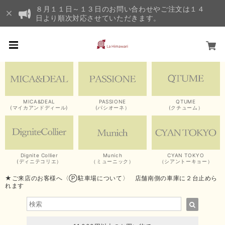
８月１１日～１３日のお問い合わせやご注文は１４
日より順次対応させていただきます。
MICA&DEAL
PASSIONE
QTUME
(マイカアンドディール)
(パシオーネ）
(クチューム）
Dignite Collier
Munich
CYAN TOKYO
(ディニテコリエ）
（ミューニック）
（シアントーキョー）
★ご来店のお客様へ〈Ⓟ駐車場について〉 店舗南側の車庫に２台止めら
れます