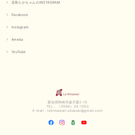
店長たかちゃんのINSTAGRAM
Facebook
Instagram
Ameba
YouTube
愛知県岡崎市連尺通2-15
TEL： （0564）24-1363
E-mail：
lahimawari.okazaki@gmail.com