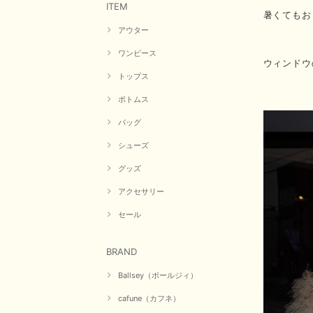
ITEM
暑くてもお
アウター
ワンピース
ウィンドウ
トップス
ボトムス
バッグ
シューズ
グッズ
アクセサリー
セール
BRAND
Ballsey（ボールジィ）
cafune（カフネ）