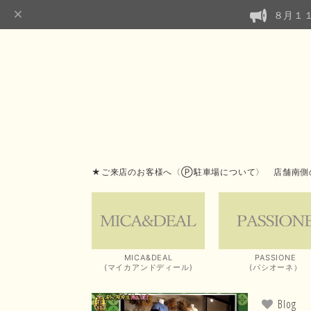
８月１
★ご来店のお客様へ〈Ⓟ駐車場について〉 店舗南側
MICA&DEAL
PASSIONE
(マイカアンドディール)
(パシオーネ）
Blog