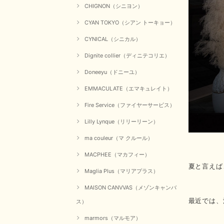
CHIGNON（シニヨン）
CYAN TOKYO（シアン トーキョー）
CYNICAL（シニカル）
Dignite collier（ディニテコリエ）
Doneeyu（ドニーユ）
EMMACULATE（エマキュレイト）
Fire Service（ファイヤーサービス）
Lilly Lynque（リリーリーン）
ma couleur（マ クルール）
MACPHEE（マカフィー）
夏と言えば
Maglia Plus（マリアプラス）
MAISON CANVVAS（メゾンキャンバ
最近では、
ス）
marmors（マルモア）