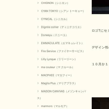
CHIGNON（シニヨン）
CYAN TOKYO（シアン トーキョー）
CYNICAL（シニカル）
Dignite collier（ディニテコリエ）
ロゴTにセ
Doneeyu（ドニーユ）
EMMACULATE（エマキュレイト）
デザイン性
Fire Service（ファイヤーサービス）
Lilly Lynque（リリーリーン）
１０月か１
ma couleur（マ クルール）
MACPHEE（マカフィー）
Maglia Plus（マリアプラス）
MAISON CANVVAS（メゾンキャンバ
ス）
marmors（マルモア）