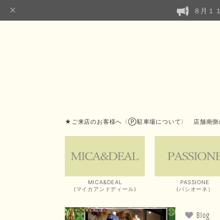
８月１
★ご来店のお客様へ〈Ⓟ駐車場について〉 店舗南側
MICA&DEAL
PASSIONE
(マイカアンドディール)
(パシオーネ）
Blog