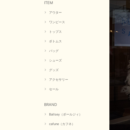
ITEM
アウター
ワンピース
トップス
ボトムス
バッグ
シューズ
グッズ
アクセサリー
セール
BRAND
Ballsey（ボールジィ）
cafune（カフネ）