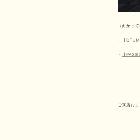
（向かって
・
【QTU
・
【PAS
ご来店おま