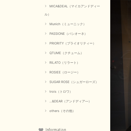
MICA&DEAL（マイカアンドディー
ル）
Munich（ミューニック）
PASSIONE（パシオーネ）
PRIORITY（プライオリティー）
QTUME（クチューム）
RILATO（リラート）
ROSIEE（ロージー）
SUGAR ROSE（シュガーローズ）
trois（トロワ）
...&DEAR（アンドディア―）
others（その他）
Information