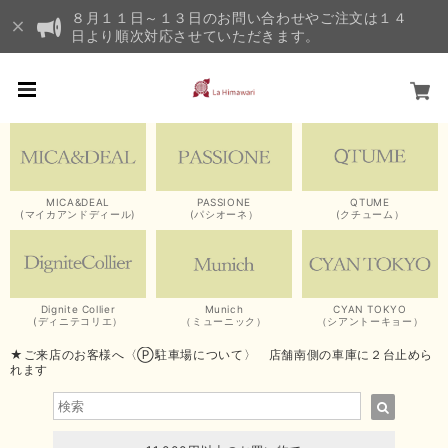
８月１１日～１３日のお問い合わせやご注文は１４
日より順次対応させていただきます。
MICA&DEAL
PASSIONE
QTUME
(マイカアンドディール)
(パシオーネ）
(クチューム）
Dignite Collier
Munich
CYAN TOKYO
(ディニテコリエ）
（ミューニック）
（シアントーキョー）
★ご来店のお客様へ〈Ⓟ駐車場について〉 店舗南側の車庫に２台止めら
れます