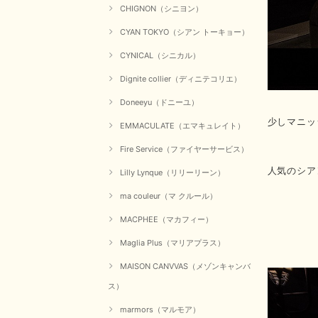
CHIGNON（シニヨン）
CYAN TOKYO（シアン トーキョー）
CYNICAL（シニカル）
Dignite collier（ディニテコリエ）
Doneeyu（ドニーユ）
少しマニッ
EMMACULATE（エマキュレイト）
Fire Service（ファイヤーサービス）
人気のシア
Lilly Lynque（リリーリーン）
ma couleur（マ クルール）
MACPHEE（マカフィー）
Maglia Plus（マリアプラス）
MAISON CANVVAS（メゾンキャンバ
ス）
marmors（マルモア）