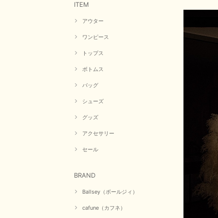
ITEM
アウター
ワンピース
トップス
ボトムス
バッグ
シューズ
グッズ
アクセサリー
セール
BRAND
Ballsey（ボールジィ）
cafune（カフネ）