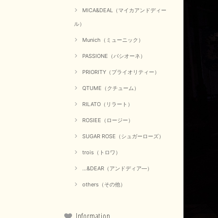
MICA&DEAL（マイカアンドディー
ル）
Munich（ミューニック）
PASSIONE（パシオーネ）
PRIORITY（プライオリティー）
QTUME（クチューム）
RILATO（リラート）
ROSIEE（ロージー）
SUGAR ROSE（シュガーローズ）
trois（トロワ）
...&DEAR（アンドディア―）
others（その他）
Information