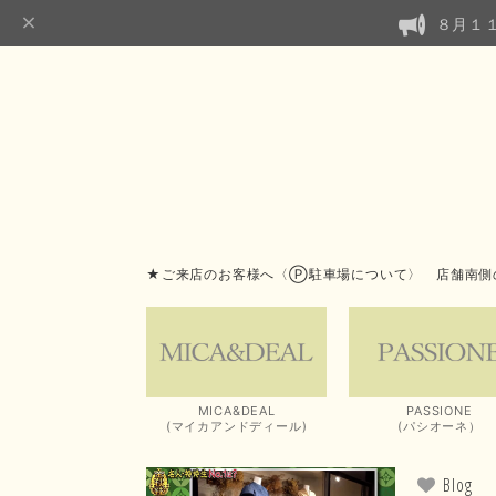
８月１
★ご来店のお客様へ〈Ⓟ駐車場について〉 店舗南側
MICA&DEAL
PASSIONE
(マイカアンドディール)
(パシオーネ）
Blog