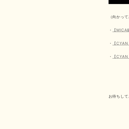
（向かって
・
【MIC
・
【CYA
・
【CYA
お待ちして