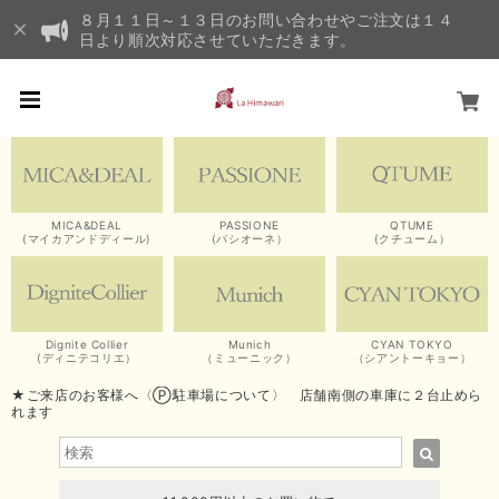
８月１１日～１３日のお問い合わせやご注文は１４
日より順次対応させていただきます。
MICA&DEAL
PASSIONE
QTUME
(マイカアンドディール)
(パシオーネ）
(クチューム）
Dignite Collier
Munich
CYAN TOKYO
(ディニテコリエ）
（ミューニック）
（シアントーキョー）
★ご来店のお客様へ〈Ⓟ駐車場について〉 店舗南側の車庫に２台止めら
れます