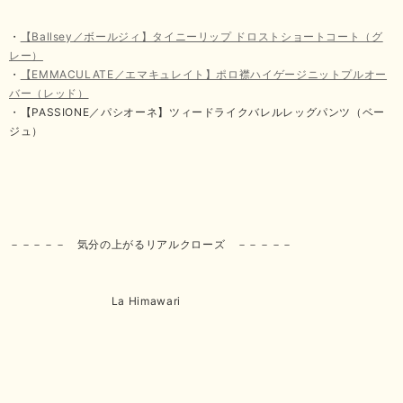
・
【Ballsey／ボールジィ】タイニーリップ ドロストショートコート（グ
レー）
・
【EMMACULATE／エマキュレイト】ポロ襟ハイゲージニットプルオー
バー（レッド）
・【PASSIONE／パシオーネ】ツィードライクバレルレッグパンツ（ベー
ジュ）
－－－－－ 気分の上がるリアルクローズ －－－－－
La Himawari