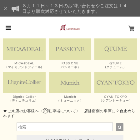
８月１１日～１３日のお問い合わせやご注文は１４
日より順次対応させていただきます。
MICA&DEAL
PASSIONE
QTUME
(マイカアンドディール)
(パシオーネ）
(クチューム）
Dignite Collier
Munich
CYAN TOKYO
(ディニテコリエ）
（ミューニック）
（シアントーキョー）
★ご来店のお客様へ〈Ⓟ駐車場について〉 店舗南側の車庫に２台止めら
れます