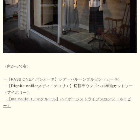
（向かって右）
・
【PASSIONE／パシオーネ】シアーバルーンブルゾン（カーキ）
・【Dignite collier／ディニテコリエ】切替ラウンドヘム半袖カットソー
（アイボリー）
・
【ma couleur／マクルール】ハイゲージストライプスカンツ（ネイビ
ー）