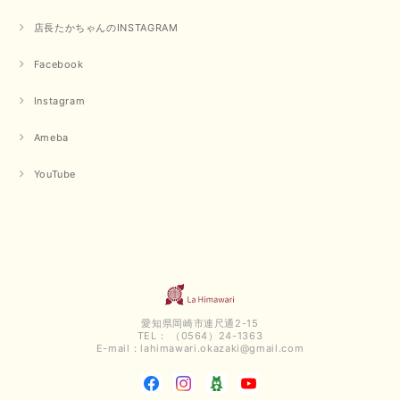
店長たかちゃんのINSTAGRAM
Facebook
Instagram
Ameba
YouTube
愛知県岡崎市連尺通2-15
TEL： （0564）24-1363
E-mail：
lahimawari.okazaki@gmail.com