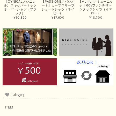
【CYNICAL／シニカ
【PASSIONE／パシオ
【Munich／ミューニッ
たいと思いました。色々とありがとうございました。
ル】スキッパーネック
ーネ】カーブスリーブ
ク】60sフレンチリネ
オーバーシャツ（ブラ
ショートシャツ（ネイ
ンタックシャツ（イエ
この度は当店でのお買い上げ誠にありがとうございました。
ック）
ビー）
ロー）
商品もお気に召していただき嬉しい限りでございます。 ブラ
¥10,890
¥17,600
¥18,700
ウンは好みが分かれますが、お買い上げいただくならたくさん
出ている今年がおすすめですね。 ありがとうございました。
またのご来店お待ちしております。
【RILATO／リラート】袖ギャザーシャツ（イエロー）
2026/05/21
イエローと表示ありますが、黄緑っぽい気がします
この度は商品のお買い上げ誠にありがとうございました。 仰
る通り、ブランドでのカラー表記はイエローですが。 実際は
緑がかったイエローになるため、黄緑に近いです。 画像では
実際の色に伝えられるように努力していますが、 見る時の環
Category
境や見る人の判断の違いで誤差がでてしまうと思います。 ご
指摘ありがとうございました。 又のご来店お待ちしておりま
す。
ITEM