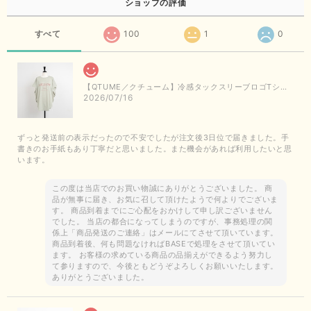
ショップの評価
すべて
100
1
0
【QTUME／クチューム】冷感タックスリーブロゴTシャツ（ライトグレー）
2026/07/16
ずっと発送前の表示だったので不安でしたが注文後3日位で届きました。手
書きのお手紙もあり丁寧だと思いました。また機会があれば利用したいと思
います。
この度は当店でのお買い物誠にありがとうございました。 商
品が無事に届き、お気に召して頂けたようで何よりでございま
す。 商品到着までにご心配をおかけして申し訳ございません
でした。 当店の都合になってしまうのですが、事務処理の関
係上「商品発送のご連絡」はメールにてさせて頂いています。
商品到着後、何も問題なければBASEで処理をさせて頂いてい
ます。 お客様の求めている商品の品揃えができるよう努力し
て参りますので、今後ともどうぞよろしくお願いいたします。
ありがとうございました。