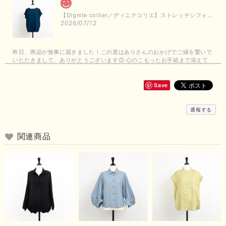
【Dignite collier／ディニテコリエ】ストレッチシフォンブラウス（ブルー）＊再入荷予定
2026/07/12
昨日、商品が無事に届きました！この度はありさんのおかげでご縁を繋いで
いただきまして、ありがとうございます😊 心のこもったお手紙まで添えて
いただきまして、ありがとうございます😊 商品もとても可愛くて、着心地
も良さそうでとても嬉しいです！この夏 大活躍しそうです💕 これからも
よろしくお願いいたします！
Save
この度は商品のお買い上げありがとうございました。 無事に
通報する
お手元に届き、気に入っていただけて安心いたしました！
arichanと同様に、商品の良さを共感していただけて大変嬉し
いです。 きれい見えして、イージーケアで暑くても快適な素
関連商品
材感。 楽しい夏を過ごしてくださいませ。 ありがとうござい
まいした。 またのご縁を楽しみにお待ちしております。
【ma couleur／マクルール】ハイゲージトリコットVガゼットタンク（ブラウン）
2026/06/26
思っていた通りの商品でした。発送も早く、梱包も丁寧。又、お世話になり