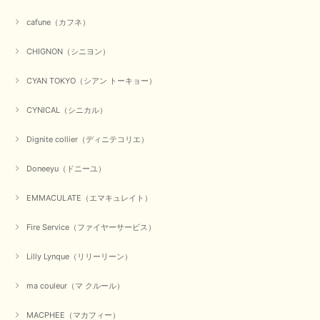
にありがとうございました。 お客様のご要望にお応えできた
事、大変嬉しく思います。 良い物をたくさん揃えてたくさん
cafune（カフネ）
のお客様に喜んでいただく、それが理想なのですが。 メーカ
ーで在庫が見つかり良かったです。 春のおしゃれを楽しんで
くださいませ。 ありがとうございました。
CHIGNON（シニヨン）
CYAN TOKYO（シアン トーキョー）
【CYAN TOKYO／シアン トーキョー】ガルゼベロアオーバータックテーパードパンツ（ブラック）
CYNICAL（シニカル）
2026/01/04
Dignite collier（ディニテコリエ）
元旦早々にお買い物したものが翌日発送完了、4日朝 に手元に届きました。
Doneeyu（ドニーユ）
お正月休みだろうとそんなに早くにご対応頂けると期待していなかったので
すが、迅速なご対応に感謝致します。ありがとうございました
EMMACULATE（エマキュレイト）
この度は、当店でのお買い物誠にありがとうございました。
無事に商品がお手元に届いて喜んでいただけた事、私共も大変
Fire Service（ファイヤーサービス）
嬉しく思います。 ありがとうございました。 又のご来店お待
ちしております。
Lilly Lynque（リリーリーン）
ma couleur（マ クルール）
【QTUME／クチューム】シャギーニットVネックベスト（ブルー）
2025/10/25
MACPHEE（マカフィー）