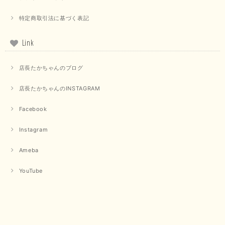
特定商取引法に基づく表記
【PASSIONE／パシオーネ】クロップドメッセージロゴTシャツ（チャコール）
2025/07/31
Link
毎回迅速に発送して頂きありがとうございます 手書きのメッセージも楽し
店長たかちゃんのブログ
みになっています 丈感が短いカットソーを探していて、ちょうど見つかり
良かったです またよろしくお願いします
店長たかちゃんのINSTAGRAM
いつもありがとうございます。 暑い日が続く毎日、すぐに活
用していただける商品が、無事 お手元にお届けてきて嬉しい
Facebook
です。 夏物が少なくなってきていますが、お気に召していた
だける商品を見つけていただきありがとうございました。 又
Instagram
のご来店お待ちしております。
Ameba
【QTUME／クチューム】ボンディングフーディーベスト（ブラック）
YouTube
2025/03/13
今回も早々に発送して頂けて良かったです この端境期に使えて重宝しそう
です 手書きのメッセージもありがとうございました また利用させて頂きた
いと思うショップさんです