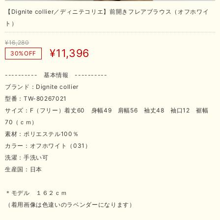
【Dignite collier／ディニテコリエ】前開きフレアブラウス（オフホワイ
ト）
¥16,280
¥11,396
30%OFF
---------- 基本情報 ----------
ブランド：Dignite collier
型番：TW-80267021
サイズ：F（フリー）着丈60 身幅49 肩幅56 袖丈48 袖口12 裾幅
70（ｃｍ）
素材：ポリエステル100％
カラー：オフホワイト（031）
洗濯：手洗い可
生産国：日本
＊モデル １６２ｃｍ
（着用画像は色違いのラベンダーになります）