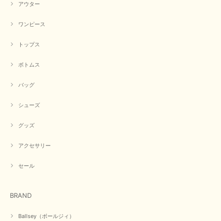
アウター
【CYAN TOKYO／シアン トーキョー】フレアチュニックロゴロンT（ホワイト）
2026/04/23
ワンピース
トップス
早い発送で届いたのも予定より早く届きました。丁寧に梱包されていて良か
ったです。CYANさんの洋服も思っていた通りで気に入りました。
ボトムス
この度は商品のお買い上げ誠にありがとうございました。 人
バッグ
気のシアントーキョーさん、数多くあるお店の中で当店でお求
めいただきありがとうございます。 商品も無事に到着して、
お気に召していただき何よりでございます。 又のご来店お待
シューズ
ちいたしております。 ありがとうございました。
グッズ
アクセサリー
【PASSIONE／パシオーネ】ミニフードドルマンジャケット（ネイビー）
2026/03/05
セール
在庫があるかの確認対応もスムーズにしてくれて発送も早く とても気持ち
BRAND
良いお買い物が出来ました。 商品も良い物で購入して良かったです。
この度は数多くあるお店の中から当店でお声かけをいただき誠
Ballsey（ボールジィ）