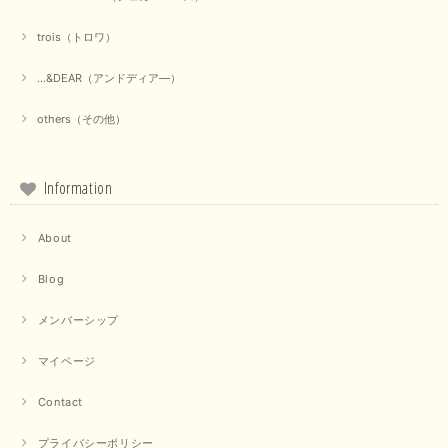
2025/09/18
trois（トロワ）
上品なシアー素材と、さりげないギャザーのデザインがとても素敵です。ブ
ラックなので、カジュアルからきれいめまで、様々なコーディネートに合わ
...&DEAR（アンドディア―）
せやすく、着回し力が高いと感じました。
others（その他）
この度は当店でのお買い物誠にありがとうございました。 商
品もお気に召していただけて大変嬉しく思います。 仰る通り
活躍するシーンの多いアイテムなので、たくさん着ていただけ
ると幸いです。 ありがとうございました。 又のご来店お待ち
Information
しております。
About
【trois／トロワ】ポンチフーディーベスト（カーキ）
Blog
2025/09/15
メンバーシップ
マイページ
【QTUME／クチューム】ドルマンスリーブケープデザインブラウス（ライトグレー）
Contact
2025/09/10
プライバシーポリシー