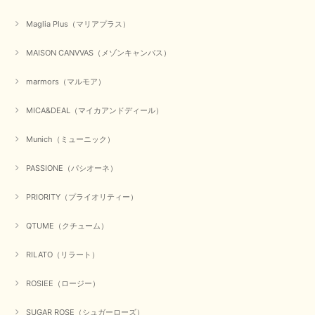
Maglia Plus（マリアプラス）
かわいいふわふわのベスト届きました ありがとうございます😊
MAISON CANVVAS（メゾンキャンバス）
この度は数多くあるお店の中から、当店でお買い物していただ
き誠にありがとうございました。 商品が無事に届き、喜んで
marmors（マルモア）
いただけて何よりでございます。 重ね着の楽しい秋冬のおし
ゃれ、楽しんでくださいませ。 ありがとうございました。
MICA&DEAL（マイカアンドディール）
Munich（ミューニック）
【Dignite collier／ディニテコリエ】ショートスナップ綿ナイロンブラウス（ブラック）
2025/09/23
PASSIONE（パシオーネ）
PRIORITY（プライオリティー）
QTUME（クチューム）
【Munich／ミューニック】8ozスラブデニムバルーンシャツ（ホワイト）
2025/09/23
RILATO（リラート）
ROSIEE（ロージー）
【marmors／マルモア】シアーギャザーカーディガン（ブラック）
SUGAR ROSE（シュガーローズ）