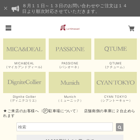
８月１１日～１３日のお問い合わせやご注文は１４
日より順次対応させていただきます。
MICA&DEAL
PASSIONE
QTUME
(マイカアンドディール)
(パシオーネ）
(クチューム）
Dignite Collier
Munich
CYAN TOKYO
(ディニテコリエ）
（ミューニック）
（シアントーキョー）
★ご来店のお客様へ〈Ⓟ駐車場について〉 店舗南側の車庫に２台止めら
れます